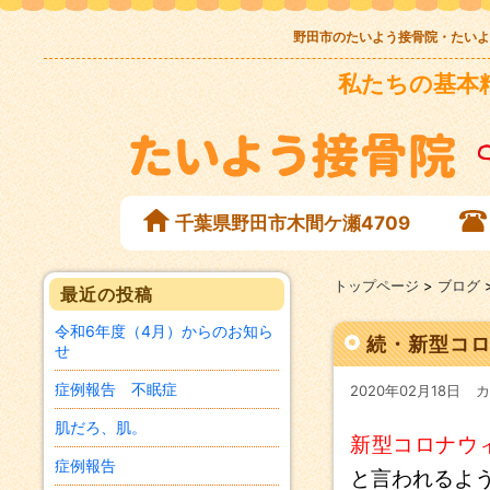
野田市のたいよう接骨院・たいよ
私たちの基本
千葉県野田市木間ケ瀬4709
トップページ
>
ブログ
最近の投稿
令和6年度（4月）からのお知ら
続・新型コ
せ
症例報告 不眠症
2020年02月18日
カ
肌だろ、肌。
新型コロナウ
症例報告
と言われるよ