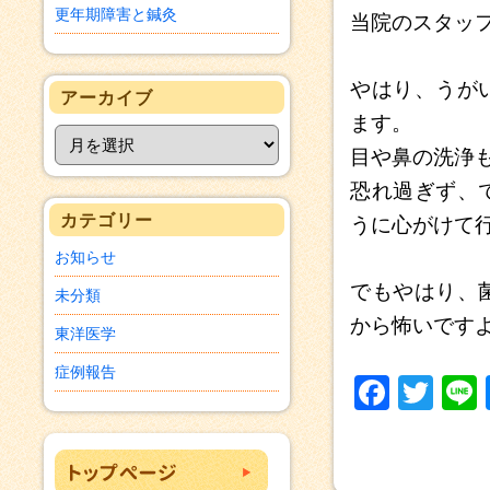
更年期障害と鍼灸
当院のスタッ
やはり、うが
アーカイブ
ます。
目や鼻の洗浄
恐れ過ぎず、
カテゴリー
うに心がけて
お知らせ
でもやはり、
未分類
から怖いです
東洋医学
症例報告
F
T
a
w
c
itt