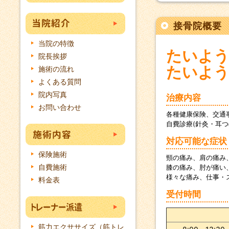
e
er
b
接骨院概要
o
当院の特徴
o
たいよう
院長挨拶
k
たいよう
施術の流れ
よくある質問
院内写真
治療内容
お問い合わせ
各種健康保険、交通
自費診療(針灸・耳
対応可能な症状
保険施術
頸の痛み、肩の痛み
自費施術
膝の痛み、肘が痛い
様々な痛み、仕事・
料金表
受付時間
筋力エクササイズ（筋トレ