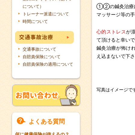
①②の鍼灸治療
について）
トレーナー派遣について
マッサージ等の手
時間について
心的ストレス
が
て頂けると幸いで
鍼灸治療が怖け
交通事故について
え込まないで下さ
自賠責保険について
自賠責保険の適用について
写真はイメージで
よくある質問
何に健康保険が使えるの？