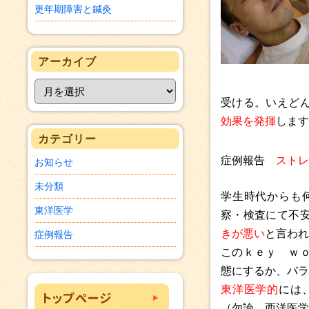
更年期障害と鍼灸
アーカイブ
受ける。いえど
効果を発揮
します
カテゴリー
症例報告
ストレ
お知らせ
未分類
学生時代からも
東洋医学
察・検査にて不
きが悪い
と言われ
症例報告
このｋｅｙ ｗ
態にするか、バラ
東洋医学的
には
（勿論、西洋医学