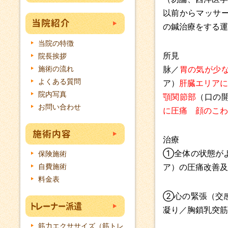
以前からマッサ
の鍼治療をする運
当院の特徴
所見
院長挨拶
施術の流れ
脉／
胃の気が少
よくある質問
ア）
肝臓エリアに
院内写真
顎関節部
（口の
お問い合わせ
に圧痛
顔のこわ
治療
①全体の状態が
保険施術
自費施術
ア）の圧痛改善及
料金表
②心の緊張（交
凝り／胸鎖乳突筋
筋力エクササイズ（筋トレ