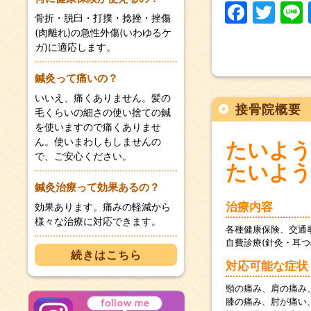
F
T
骨折・脱臼・打撲・捻挫・挫傷
a
w
(肉離れ)の急性外傷(いわゆるケ
ガ)に適応します。
c
itt
e
er
鍼灸って痛いの？
b
いいえ、痛くありません。髪の
接骨院概要
毛くらいの細さの使い捨ての鍼
o
を使いますので痛くありませ
o
ん。使いまわしもしませんの
たいよう
で、ご安心ください。
k
たいよう
鍼灸治療って効果あるの？
治療内容
効果あります。痛みの軽減から
様々な治療に対応できます。
各種健康保険、交通
自費診療(針灸・耳
続きはこちら
対応可能な症状
頸の痛み、肩の痛み
膝の痛み、肘が痛い