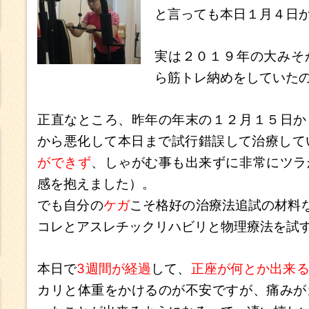
と言っても本日１月４日
実は２０１９年の大みそ
ら筋トレ納めをしていた
正直なところ、昨年の年末の１２月１５日か
から悪化して本日まで試行錯誤して治療して
ができず
、しゃがむ事も出来ずに非常にツラ
感を抱えました）。
でも自分の
ケガ
こそ格好の治療法追試の材料
コレとアスレチックリハビリと物理療法を試
本日で
3週間が経過
して、
正座が何とか出来
カリと体重をかけるのが不安ですが、痛みが