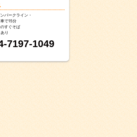
ス
バンパークライン・
車で15分
んのすぐそば
台あり
4-7197-1049