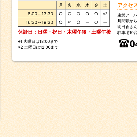
アクセ
月
火
水
木
金
土
8:00～13:30
○
○
○
○
○
※2
東武アー
川間駅から
16:30～19:30
○
○
ー
○
ー
※1
明日香さ
休診日：日曜・祝日・木曜午後・土曜午後
駐車場10
0
※1 火曜日は18:00まで
※2 土曜日は12:00まで