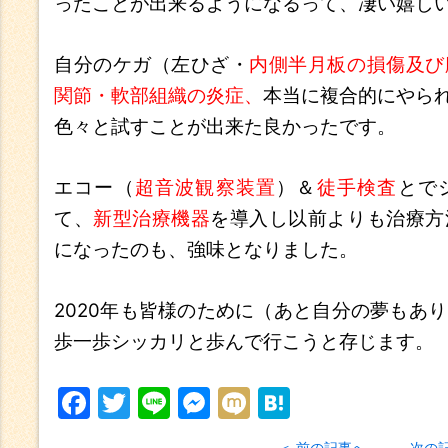
ったことが出来るようになるって、凄い嬉し
自分のケガ（左ひざ・
内側半月板の損傷及び
関節・軟部組織の炎症、
本当に複合的にやら
色々と試すことが出来た良かったです。
エコー（
超音波観察装置
）＆
徒手検査
とで
て、
新型治療機器
を導入し以前よりも治療方
になったのも、強味となりました。
2020年も皆様のために（あと自分の夢もあ
歩一歩シッカリと歩んで行こうと存じます。
F
T
Li
M
M
H
a
w
n
e
ix
at
前の記事へ
次の