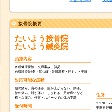
c
itt
e
s
i
e
e
er
s
n
b
e
a
接骨院概要
o
n
o
g
たいよう接骨院
k
er
たいよう鍼灸院
治療内容
各種健康保険、交通事故、労災、
自費診療(針灸・耳つぼ・骨盤調整・筋トレ・美脚)
対応可能な症状
頸の痛み、肩の痛み、腕が上がらない、腰痛、
膝の痛み、肘が痛い、しびれる、足が痛いなど
住所
様々な痛み、仕事・スポーツでの体の不調
〒270-02
受付時間
千葉県野田