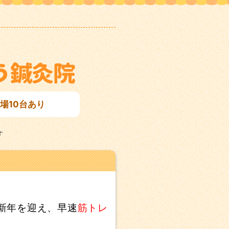
場10台あり
す
新年を迎え、早速
筋トレ