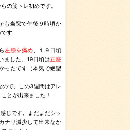
からの筋トレ初めです。
かも当院で午後９時頃か
のです。
ら
左膝を痛め
、１９日頃
いました。19日頃は
正座
かったです（本気で絶望
なので、この3週間はアレ
すことが出来ました！
る
感じです。まだまだシッ
カナリ減少して出来なか