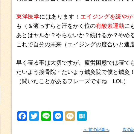
東洋医学
にはあります！
エイジングを緩やか
も（＆薄っすらと汗をかく位の
有酸素運動
に
あとはヤルか？やらないか？続けるか？やめ
これで自分の未来（エイジングの度合いと速
早く寝る事は大切ですが、疲労困憊では寝て
たいよう接骨院・たいよう鍼灸院で僕と鍼灸
（聞いたことがあるフレーズですね LOL）
F
T
Li
M
M
H
a
w
n
e
ix
at
前の記事へ
次の