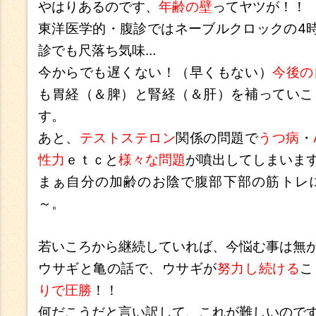
やはりあるのです、
年齢の壁
ってヤツが！！
東洋医学的・腹診ではネーブルクロックの4
診でも尺落ち気味…
今からでも遅くない！（早くもない）
今後の
も胃経（＆脾）と腎経（＆肝）を補っていこ
す。
あと、
テストステロン
関係の問題で
うつ病
・
性力
ｅｔｃと
様々な問題
が噴出してしまいま
まぁ自分の加齢のお陰で腹部下部の筋トレ
～。
若いころから継続していれば、今悩む事は無
ウサギと亀の話で、ウサギが
努力し続ける
こ
りで圧勝
！！
何だこうだと言い訳して、これが難しいので