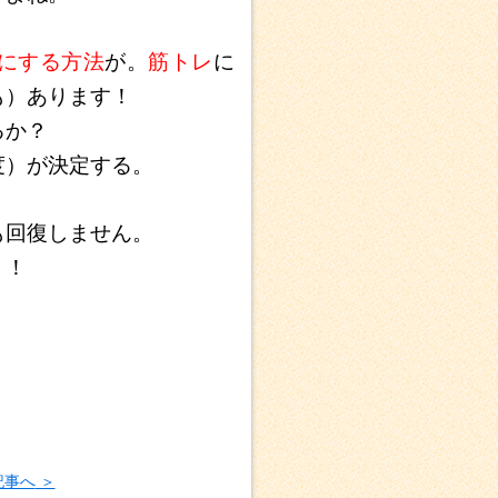
にする方法
が。
筋トレ
に
も）あります！
るか？
度）が決定する。
も回復しません。
！！
記事へ