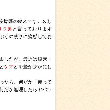
接骨院の鈴木です。久し
４０男
と言っております
ぷりの凄さに痛感してお
ましたが、最近は臨床・
と
ケア
とを些か疎かにし
思ったら、何だか『俺って
何だか無理したらヤバい