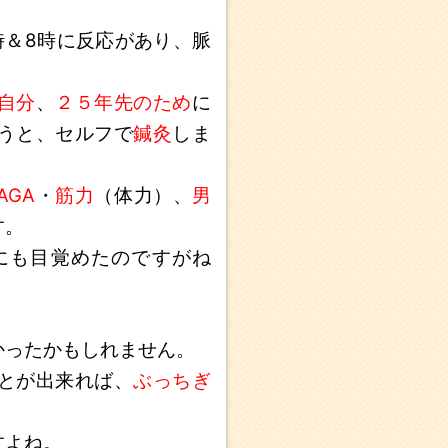
時＆8時に反応があり、脈
自分
、
２５年先のため
に
うと、セルフで
鍼灸
しま
AGA
・
筋力
（体力）、
男
す。
にも目覚めたのですがね
かったかもしれません。
とが出来れば、
ぶっちぎ
すよね。