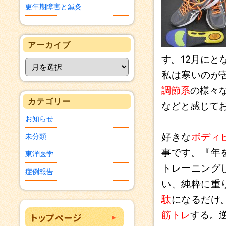
更年期障害と鍼灸
アーカイブ
す。12月にと
私は寒いのが
調節系
の様々
カテゴリー
などと感じて
お知らせ
好きな
ボディ
未分類
事です。『年
東洋医学
トレーニング
症例報告
い、純粋に重
駄
になるだけ
筋トレ
する。