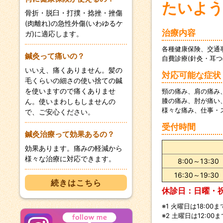
k
たいよう
骨折・脱臼・打撲・捻挫・挫傷
(肉離れ)の急性外傷(いわゆるケ
治療内容
ガ)に適応します。
各種健康保険、交通
鍼灸って痛いの？
自費診療(針灸・耳
いいえ、痛くありません。髪の
対応可能な症状
毛くらいの細さの使い捨ての鍼
を使いますので痛くありませ
頸の痛み、肩の痛み
膝の痛み、肘が痛い
ん。使いまわしもしませんの
様々な痛み、仕事・
で、ご安心ください。
受付時間
鍼灸治療って効果あるの？
効果あります。痛みの軽減から
様々な治療に対応できます。
8:00～13:30
16:30～19:30
続きはこちら
休診日：日曜・
※1 火曜日は18:00ま
※2 土曜日は12:00ま