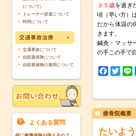
３５歳
を過ぎ
について）
トレーナー派遣について
頃（早い方）
時間について
だから体温の
きます。
鍼灸・マッサ
交通事故について
の手この手で
自賠責保険について
自賠責保険の適用について
F
T
a
w
c
itt
e
er
b
接骨院概要
o
よくある質問
o
たいよう
何に健康保険が使えるの？