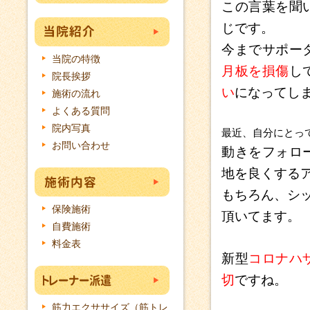
この言葉を聞
じです。
今までサポー
当院の特徴
月板を損傷
し
院長挨拶
い
になってし
施術の流れ
よくある質問
院内写真
最近、自分にとっ
お問い合わせ
動きをフォロ
地を良くする
もちろん、シ
保険施術
頂いてます。
自費施術
料金表
新型
コロナハ
切
ですね。
筋力エクササイズ（筋トレ